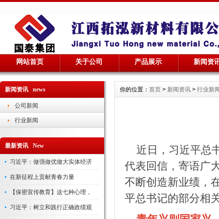
网站首页
关于公司
产品展示
新闻资
新闻资讯 news
你的位置：
首页
>
新闻资讯
>
行业新
公司新闻
行业新闻
最新资讯 New
近日，习近平总
习近平：做强做优做大实体经济
代表回信，寄语广
在新征程上贡献青春力量
不断创造新业绩，在
【保密宣传教育】这七种心理，
平总书记的部分相
习近平：树立和践行正确政绩观