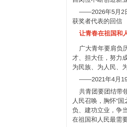
——
2026年
5
月
2
获奖者代表的回信
让青春在祖国和
广大青年要肩负
才、担大任，努力
为民族、为人民、
——
2021年
4
月
1
共青团要团结带
人民召唤，胸怀“国
负、建功立业，争
在祖国和人民最需