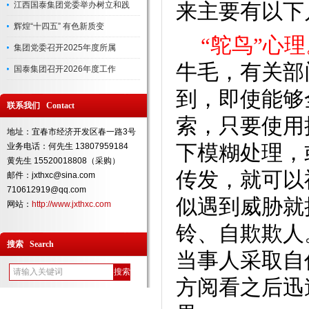
江西国泰集团党委举办树立和践
来主要有以下
辉煌“十四五” 有色新质变
“鸵鸟”心理
集团党委召开2025年度所属
牛毛，有关部
国泰集团召开2026年度工作
到，即使能够
联系我们 Contact
索，只要使用
地址：宜春市经济开发区春一路3号
业务电话：何先生 13807959184
下模糊处理，
黄先生 15520018808（采购）
传发，就可以
邮件：jxthxc@sina.com
710612919@qq.com
似遇到威胁就
网站：
http://www.jxthxc.com
铃、自欺欺人
搜索 Search
当事人采取自
方阅看之后迅